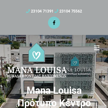
23104 71391
23104 75562


Mana Louisa
Πρότυπο Κέντρο